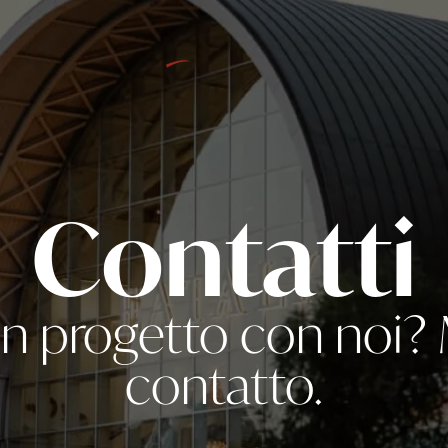
, 12051 Alba (CN)
E-mail info@arca-alba.it
T
Contatti
DALLE REALIZZAZI
 un progetto con noi?
contatto.