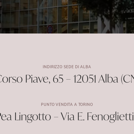
sti
tti
Cantina Vitiv
INDIRIZZO SEDE DI ALBA
orso Piave, 65 – 12051 Alba (C
PUNTO VENDITA A TORINO
a Lingotto – Via E. Fenogliett