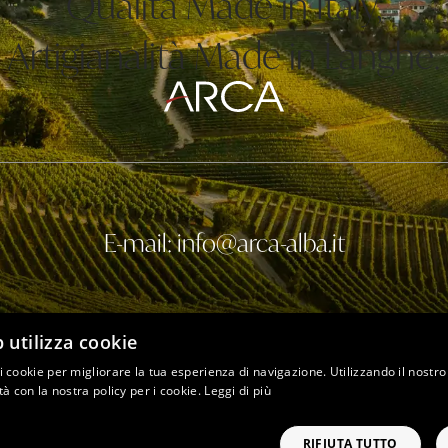
Qualità Made in Italy,
Artigianalità Made in Langhe.
E-mail: info@arca-alba.it
 utilizza cookie
 i cookie per migliorare la tua esperienza di navigazione. Utilizzando il nostr
ità con la nostra policy per i cookie.
Leggi di più
Arca © 2023 - P.IVA 02270180041
Privacy policy
Cookie policy
Note legali
RIFIUTA TUTTO