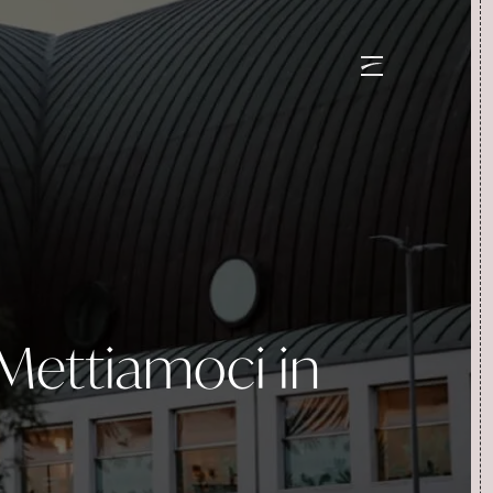
el. 0173 287262
ONI
 Mettiamoci in