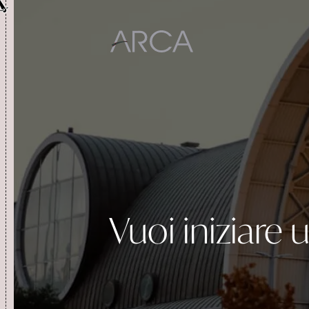
Corso Piave 65
Interno
PRODOTTI
Esterno
Vuoi iniziare
Residenziale
CON CHI LAVORIAMO
Contract