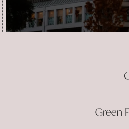
Per voi Professioni
Home
Chi siamo
Servizi
Realizzazioni
Conta
C
Green Pe