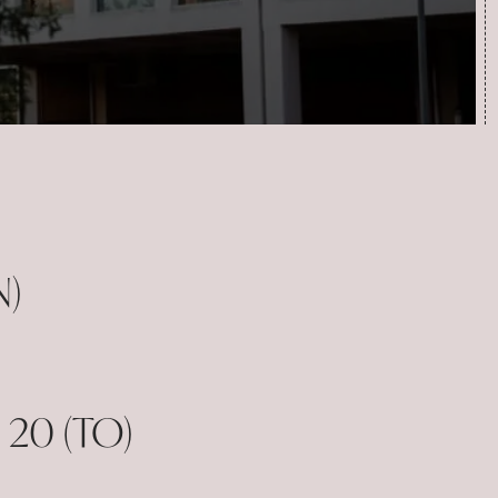
inicola
N)
i 20 (TO)