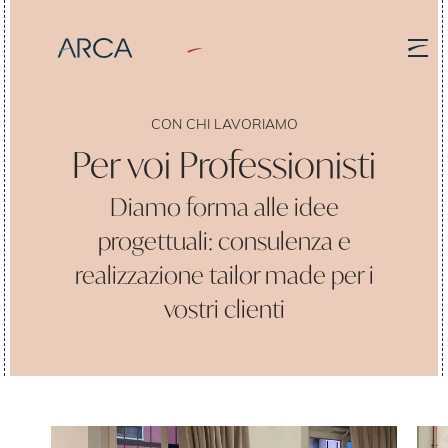
CON CHI LAVORIAMO
PRODOTTI
Per voi Professionisti
Interno
Esterno
Diamo forma alle idee
progettuali: consulenza e
CON CHI LAVORIAMO
Residenziale
realizzazione tailor made per i
Contract
vostri clienti
Per voi Professionisti
Home
Chi siamo