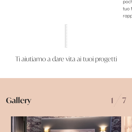
poch
tuo 
rap
Ti aiutiamo a dare vita ai tuoi progetti
Gallery
1
7