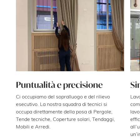
Servizi
Realizzazioni
Contatti
Puntualità e precisione
Si
Ci occupiamo del sopralluogo e del rilievo
Lavo
esecutivo. La nostra squadra di tecnici si
come
occupa direttamente della posa di Pergole,
lavo
Tende tecniche, Coperture solari, Tendaggi,
effi
Mobili e Arredi.
all’
un’i