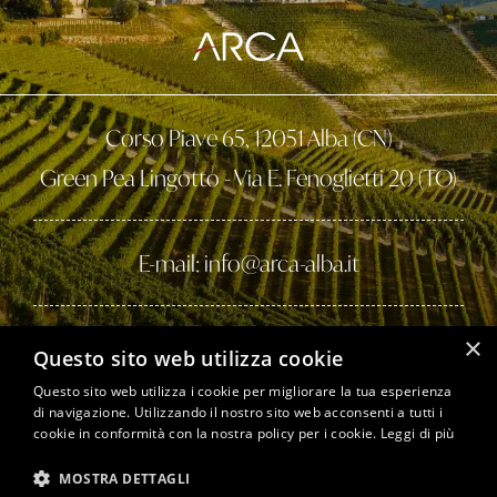
Corso Piave 65, 12051 Alba (CN)
Green Pea Lingotto - Via E. Fenoglietti 20 (TO)
E-mail: info@arca-alba.it
×
Tel. 0173 287262
Questo sito web utilizza cookie
Questo sito web utilizza i cookie per migliorare la tua esperienza
di navigazione. Utilizzando il nostro sito web acconsenti a tutti i
cookie in conformità con la nostra policy per i cookie.
Leggi di più
Arca © 2023 - P.IVA 02270180041
Privacy policy
Cookie policy
Note legali
MOSTRA DETTAGLI