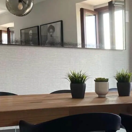
sti
tti
Cantina Vitiv