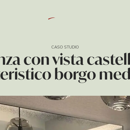
, 12051 Alba (CN)
E-mail info@arca-alba.it
T
CASO STUDIO
za con vista castell
teristico borgo med
DALLE REALIZZAZI