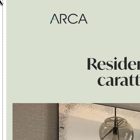
Corso Piave 65
Residen
Interno
carat
PRODOTTI
Esterno
Residenziale
CON CHI LAVORIAMO
Contract