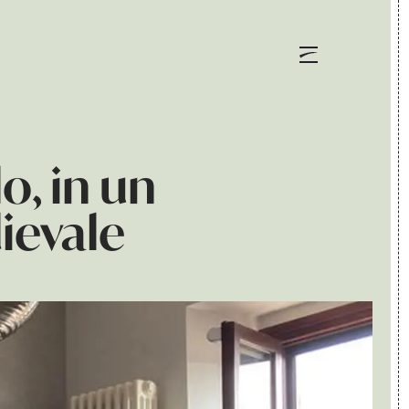
el. 0173 287262
o, in un
ievale
ONI